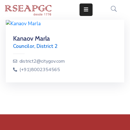
INICIO
Kanaov Marla
ACTIVIDADES
Councilor, District 2
COMUNICADOS
district2@citygov.com
CONOCERNOS
(+91)8002354565
EDICIONES
CONTACTO