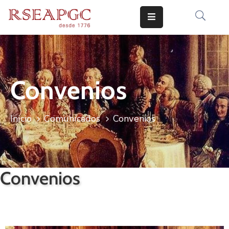
INICIO
ACTIVIDADES
Convenios
COMUNICADOS
CONOCERNOS
Inicio
Comunicados
Convenios
EDICIONES
CONTACTO
Convenios