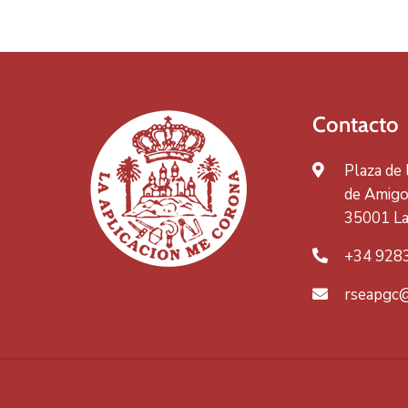
Contacto
Plaza de
de Amigos
35001 La
+34 928
rseapgc@