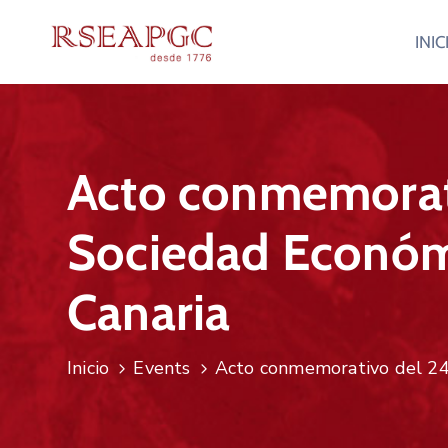
INIC
Acto conmemorati
Sociedad Económi
Canaria
Inicio
Events
Acto conmemorativo del 249