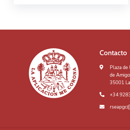
Contacto
Plaza de
de Amigos
35001 La
+34 928
rseapgc@