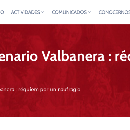
IO
ACTIVIDADES
COMUNICADOS
CONOCERNO
enario Valbanera : r
banera : réquiem por un naufragio