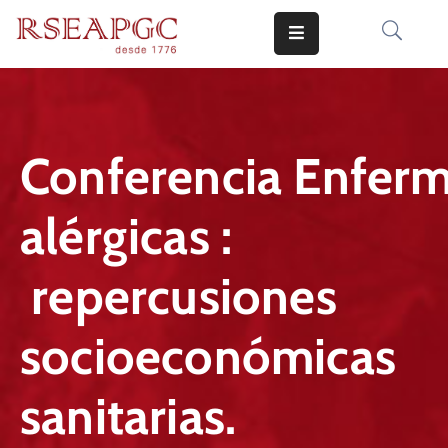
INICIO
ACTIVIDADES
Conferencia Enfer
COMUNICADOS
alérgicas :
CONOCERNOS
EDICIONES
repercusiones
CONTACTO
socioeconómicas
sanitarias.