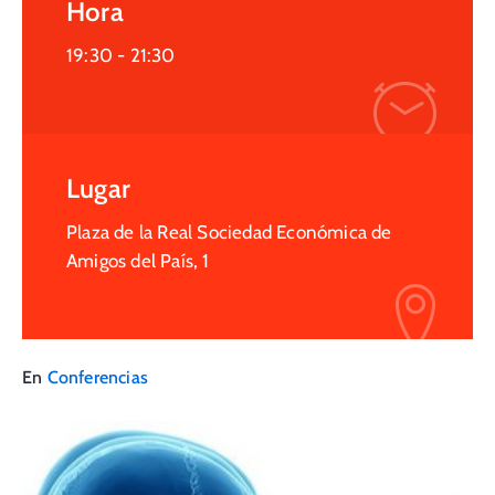
Hora
19:30 -
21:30
Lugar
Plaza de la Real Sociedad Económica de
Amigos del País, 1
En
Conferencias