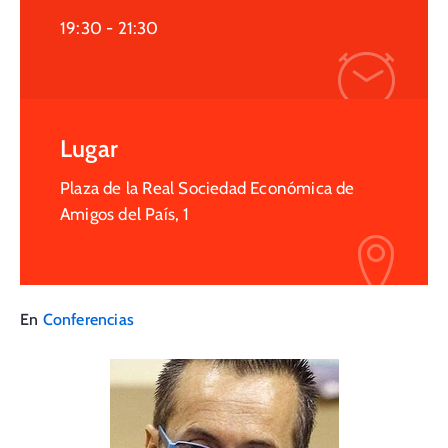
19:30 -
21:30
Lugar
Plaza de la Real Sociedad Económica de
Amigos del País, 1
En
Conferencias