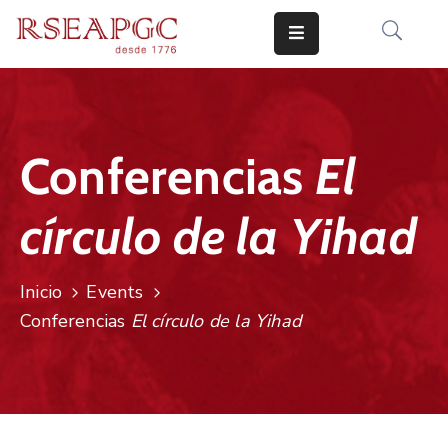
INICIO
ACTIVIDADES
​Conferencias
El
COMUNICADOS
círculo de la Yihad
CONOCERNOS
EDICIONES
Inicio
Events
CONTACTO
​Conferencias
El círculo de la Yihad