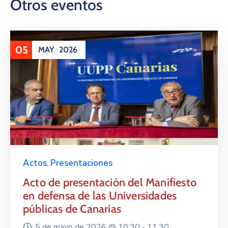
Otros eventos
05
MAY
2026
Actos
,
Presentaciones
Acto de presentación del Manifiesto
en defensa de las Universidades
públicas de Canarias
5 de mayo de 2026 @
10:30 -
11:30