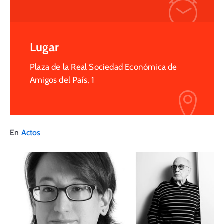
Lugar
Plaza de la Real Sociedad Económica de
Amigos del País, 1
En
Actos