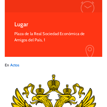
Lugar
Plaza de la Real Sociedad Económica de
Amigos del País, 1
En
Actos