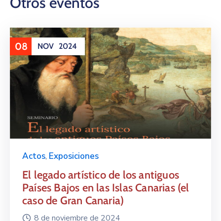
Otros eventos
08
NOV
2024
Actos
,
Exposiciones
El legado artístico de los antiguos
Países Bajos en las Islas Canarias (el
caso de Gran Canaria)
8 de noviembre de 2024