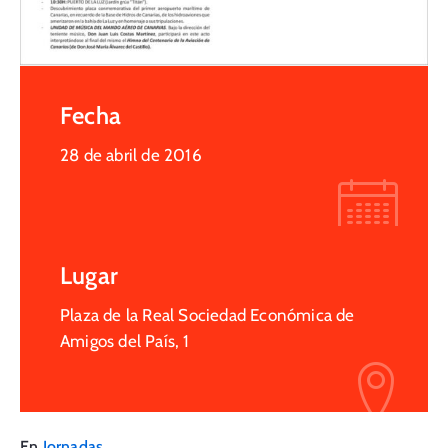
Fecha
28 de abril de 2016
Lugar
Plaza de la Real Sociedad Económica de
Amigos del País, 1
En
Jornadas