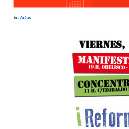
En
Actos