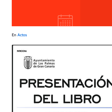
En
Actos