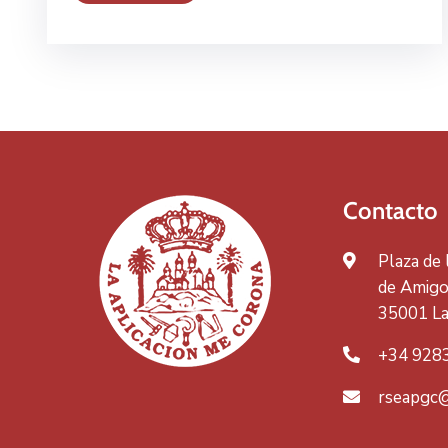
Contacto
Plaza de
de Amigos
35001 La
+34 928
rseapgc@