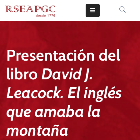
INICIO
ACTIVIDADES
Presentación del
COMUNICADOS
libro
David J.
CONOCERNOS
EDICIONES
Leacock. El inglés
CONTACTO
que amaba la
montaña