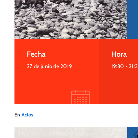
Fecha
Hora
27 de junio de 2019
19:30 -
21:
En
Actos