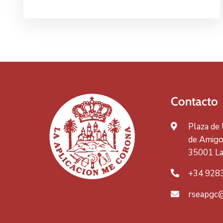
Contacto
Plaza de
de Amigos
35001 La
+34 928
rseapgc@