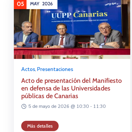
05
MAY
2026
Actos
,
Presentaciones
Acto de presentación del Manifiesto
en defensa de las Universidades
públicas de Canarias
5 de mayo de 2026 @
10:30 -
11:30
Más detalles