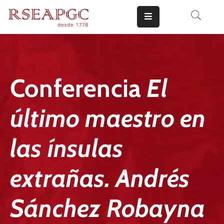
INICIO
ACTIVIDADES
Conferencia
El
COMUNICADOS
último maestro en
CONOCERNOS
EDICIONES
las ínsulas
CONTACTO
extrañas. Andrés
Sánchez Robayna