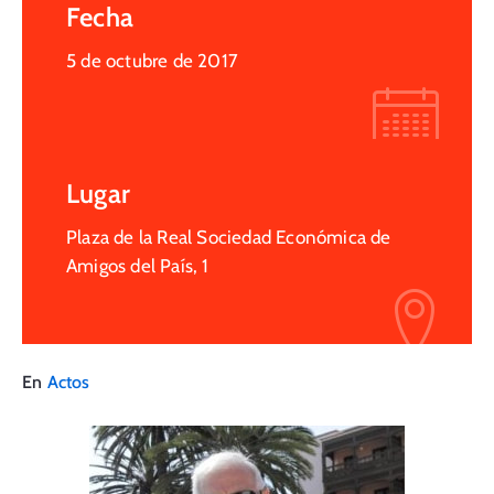
Fecha
5 de octubre de 2017
Lugar
Plaza de la Real Sociedad Económica de
Amigos del País, 1
En
Actos