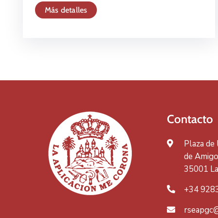
Más detalles
Contacto
Plaza de
de Amigos
35001 La
+34 928
rseapgc@