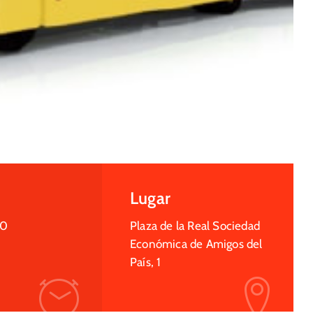
Lugar
30
Plaza de la Real Sociedad
Económica de Amigos del
País, 1